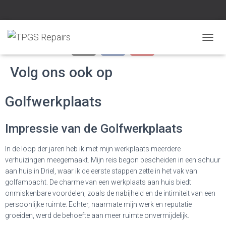
T
O
G
Volg ons ook op
G
L
E
Golfwerkplaats
N
A
V
Impressie van de Golfwerkplaats
I
G
In de loop der jaren heb ik met mijn werkplaats meerdere
A
verhuizingen meegemaakt. Mijn reis begon bescheiden in een schuur
T
I
aan huis in Driel, waar ik de eerste stappen zette in het vak van
E
golfambacht. De charme van een werkplaats aan huis biedt
onmiskenbare voordelen, zoals de nabijheid en de intimiteit van een
persoonlijke ruimte. Echter, naarmate mijn werk en reputatie
groeiden, werd de behoefte aan meer ruimte onvermijdelijk.