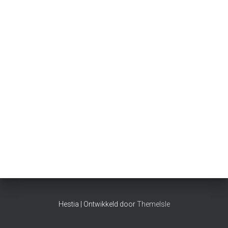
Hestia | Ontwikkeld door
ThemeIsle